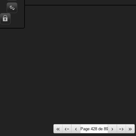
«
‹-
‹
›
-›
»